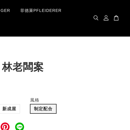
GER
菲德萊PFLEIDERER
｜林老闆案
風格
新成屋
制定配合