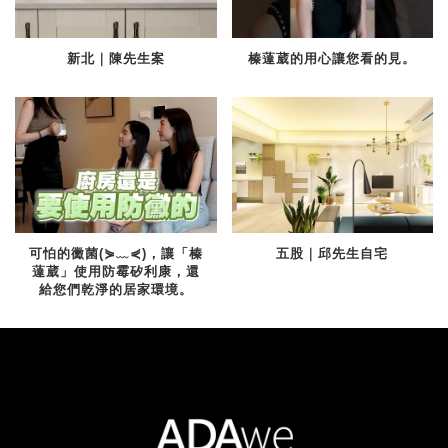
新北｜陳先生案
榛薘葳的用心讓您看的見。
可怕的黴菌(⋟﹏⋞)，讓「榛
五股｜邱先生自宅
薘葳」使用防霉矽利康，還
給您們乾淨的居家環境。