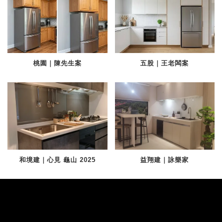
桃園｜陳先生案
五股｜王老闆案
和境建｜心見 龜山 2025
益翔建｜詠樂家