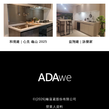
和境建｜心見 龜山 2025
益翔建｜詠樂家
©{2026}榛薘葳股份有限公司
營業人資料