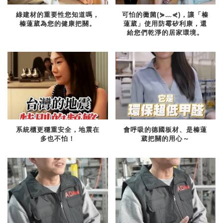
綠建材的重要性您知道嗎，
可怕的黴菌(⋟﹏⋞)，讓「榛
榛薘葳為您的健康把關。
薘葳」使用防霉矽利康，還
給您們乾淨的居家環境。
系統櫃更穩重安全，地震在
會呼吸的德國板材、是榛薘
多也不怕！
葳把關的用心～