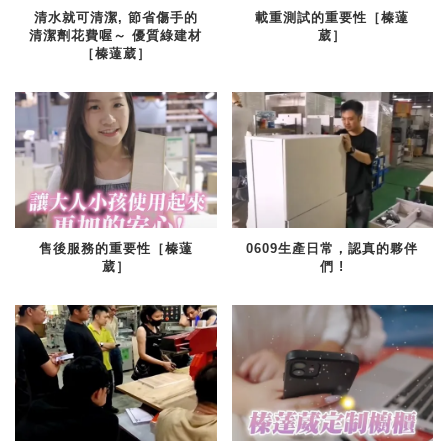
清水就可清潔, 節省傷手的
載重測試的重要性［榛薘
清潔劑花費喔～ 優質綠建材
葳］
［榛薘葳］
售後服務的重要性［榛薘
0609生產日常，認真的夥伴
葳］
們 !