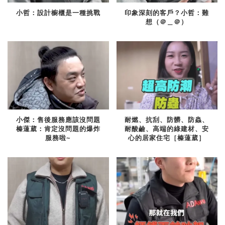
小哲：設計櫥櫃是一種挑戰
印象深刻的客戶？小哲：難
想（＠＿＠）
小傑：售後服務應該沒問題
耐燃、抗刮、防髒、防蟲、
榛薘葳：肯定沒問題的爆炸
耐酸鹼、高端的綠建材、安
服務啦~
心的居家住宅［榛薘葳］