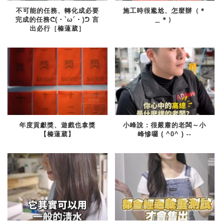
不可能的任務、轉化成必要
施工時很尷尬、怎麼辦（＊
完成的任務ᕦ(・`ω´・)ᕤ 言
＿＊）
出必行［榛薘葳］
年度貢獻獎、遊戲也拿獎
小峰說：很嚴肅的老闆～小
【榛薘葳】
峰慘囉 ( ^0^ ) --