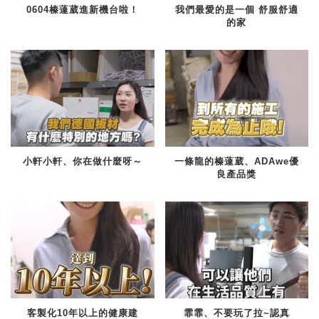
0604榛薘葳進新機台啦！
我們最愛的是一個 舒服舒適
的家
小軒小軒、你在做什麼呀～
一條龍的榛薘葳、ADAwe優
良產品獎
客製化10年以上的健康建
霏霏、不要玩了拉~認真