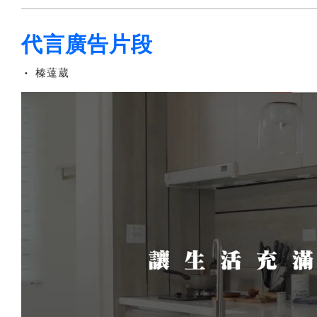
代言廣告片段
榛薘葳
•