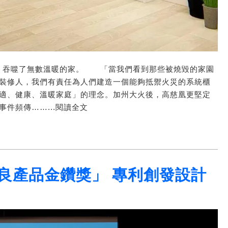
的夢魘，吞噬了無數溫暖的家。 「當我們看到那些被燒毀的家園
裝修人，我們有責任為人們建造一個能夠抵禦火災的系統櫃
適、健康、溫暖家庭」的理念。加州大火後，高慈凰更堅定
件頻傳……...閱讀全文
優良產品金鑽獎」 專利創發設計