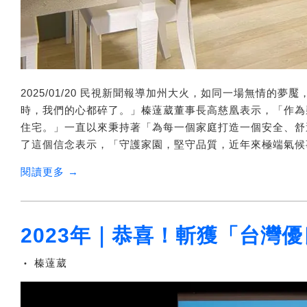
2025/01/20 民視新聞報導加州大火，如同一場無情
時，我們的心都碎了。」榛薘葳董事長高慈凰表示，「作為
住宅。」一直以來秉持著「為每一個家庭打造一個安全、舒
了這個信念表示，「守護家園，堅守品質，近年來極端氣候事
閱讀更多 →
2023年｜恭喜！斬獲「台灣
榛薘葳
•