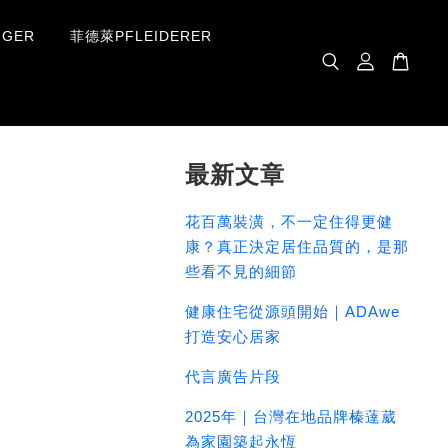
GER
菲德萊PFLEIDERER
最新文章
花百萬裝潢，不一定住得更健
康？真正決定居住品質的，是那
些看不見的細節
健康住宅從源頭開始｜ADAwe
打造安心居家
代言廣告片段
2025年｜台灣在地品牌榛薘葳
為家園築起永恆