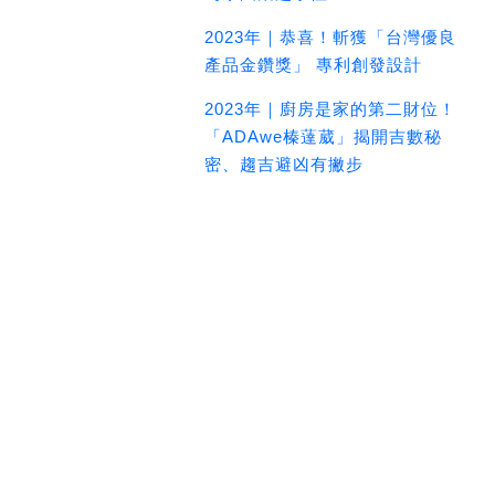
2023年｜恭喜！斬獲「台灣優良
產品金鑽獎」 專利創發設計
2023年｜廚房是家的第二財位！
「ADAwe榛薘葳」揭開吉數秘
密、趨吉避凶有撇步