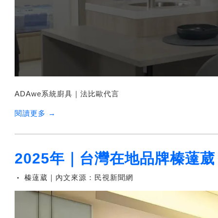
ADAwe系統廚具｜法比歐代言
閱讀更多 →
2025年｜台灣在地品牌榛薘葳
榛薘葳｜內文來源：民視新聞網
•