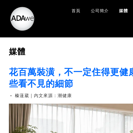
首頁
公司簡介
媒體
媒體
花百萬裝潢，不一定住得更健
些看不見的細節
榛薘葳｜內文來源：潮健康
•