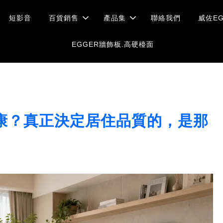
短影音
百貨銷售
產品集
聯絡我們
威佐EG
EGGER牆飾板.高硬檯面
康？真正決定居住品質的，是那